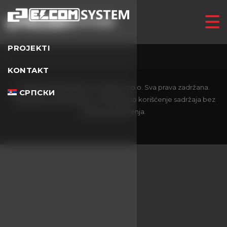
PROJEKTI
KONTAKT
Copyright ©
2026
Elcom System d.o.o. Sva prava zadržana.
СРПСКИ
Zabranjeno je kopiranje i neovlašćeno korišćenje sadržaja bez
pisanog odobrenja.