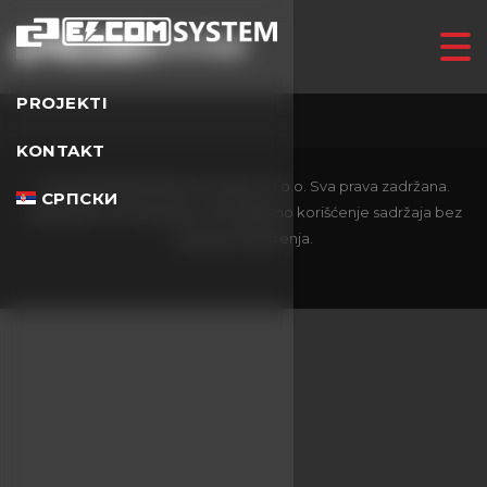
PROJEKTI
KONTAKT
Copyright ©
2026
Elcom System d.o.o. Sva prava zadržana.
СРПСКИ
Zabranjeno je kopiranje i neovlašćeno korišćenje sadržaja bez
pisanog odobrenja.