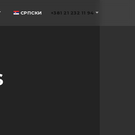
T
СРПСКИ
+381 21 232 11 94
s