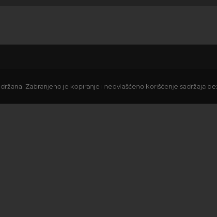
držana. Zabranjeno je kopiranje i neovlašćeno korišćenje sadržaja b